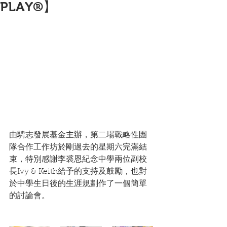
PLAY®】
由騁志發展基金主辦，第二場戰略性團
隊合作工作坊於剛過去的星期六完滿結
束，特別感謝李裘恩紀念中學兩位副校
長Ivy & Keith給予的支持及鼓勵，也對
於中學生日後的生涯規劃作了一個簡單
的討論會。