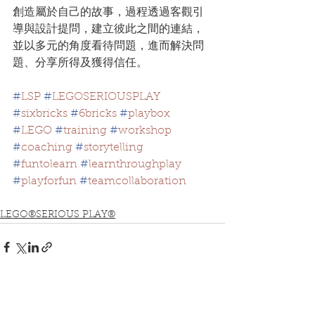
創造屬於自己的故事，過程透過客觀引
導與設計提問，建立彼此之間的連結，
並以多元的角度看待問題，進而解決問
題、分享所得及獲得信任。
#
LSP
#
LEGOSERIOUSPLAY
#
sixbricks
#
6bricks
#
playbox
#
LEGO
#
training
#
workshop
#
coaching
#
storytelling
#
funtolearn
#
learnthroughplay
#
playforfun
#
teamcollaboration
LEGO®SERIOUS PLAY®
See All
Recent Posts